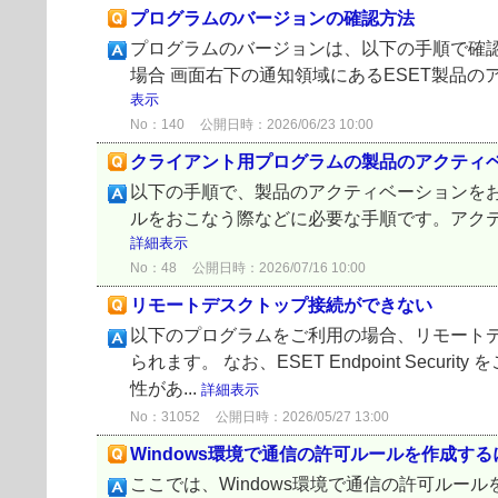
プログラムのバージョンの確認方法
プログラムのバージョンは、以下の手順で確認で
場合 画面右下の通知領域にあるESET製品の
表示
No：140
公開日時：2026/06/23 10:00
クライアント用プログラムの製品のアクティ
以下の手順で、製品のアクティベーションをお
ルをおこなう際などに必要な手順です。アクティ
詳細表示
No：48
公開日時：2026/07/16 10:00
リモートデスクトップ接続ができない
以下のプログラムをご利用の場合、リモート
られます。 なお、ESET Endpoint S
性があ...
詳細表示
No：31052
公開日時：2026/05/27 13:00
Windows環境で通信の許可ルールを作成する
ここでは、Windows環境で通信の許可ル