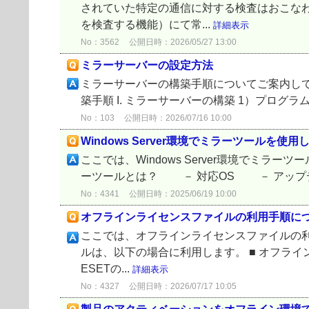
されていた特定の通信に対する検査はおこなわ
を検査する機能）にて常...
詳細表示
No：3562
公開日時：2026/05/27 13:00
ミラーサーバーの設定方法
ミラーサーバーの構築手順についてご案内してい
築手順 I. ミラーサーバーの構築 1）プロ
No：103
公開日時：2026/07/16 10:00
Windows Server環境でミラーツールを
ここでは、Windows Server環境でミ
ーツールとは？ － 対応OS － アップデ
No：4341
公開日時：2025/06/19 10:00
オフラインライセンスファイルの利用手順に
ここでは、オフラインライセンスファイルの利
ルは、以下の場合に利用します。 ■ オフラ
ESETの...
詳細表示
No：4327
公開日時：2026/07/17 10:05