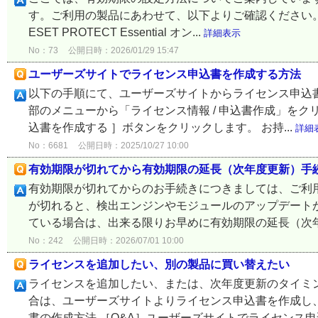
す。ご利用の製品にあわせて、以下よりご確認ください。
ESET PROTECT Essential オン...
詳細表示
No：73
公開日時：2026/01/29 15:47
ユーザーズサイトでライセンス申込書を作成する方法
以下の手順にて、ユーザーズサイトからライセンス申込書
部のメニューから「ライセンス情報 / 申込書作成」を
込書を作成する ］ボタンをクリックします。 お持...
詳細
No：6681
公開日時：2025/10/27 10:00
有効期限が切れてから有効期限の延長（次年度更新）手
有効期限が切れてからのお手続きにつきましては、ご利
が切れると、検出エンジンやモジュールのアップデート
ている場合は、出来る限りお早めに有効期限の延長（次年度
No：242
公開日時：2026/07/01 10:00
ライセンスを追加したい、別の製品に買い替えたい
ライセンスを追加したい、または、次年度更新のタイミング
合は、ユーザーズサイトよりライセンス申込書を作成し、
書の作成方法 ［Q&A］ユーザーズサイトでライセンス申込