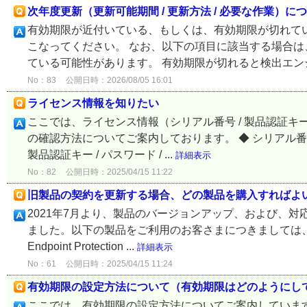
次年度更新（更新可能期間 / 更新方法 / 必要な作業）に
有効期限が近付いている、もしくは、有効期限が切れて
こなってください。 なお、以下の項目に該当する場合は
ている可能性があります。 有効期限が切れると検出エンジ
No：83
公開日時：2026/08/05 16:01
ライセンス情報を知りたい
ここでは、ライセンス情報（シリアル番号 / 製品認証キー / ラ
の確認方法についてご案内しております。 ◆ シリアル番
製品認証キー / パスワード / ...
詳細表示
No：82
公開日時：2025/04/15 11:22
旧製品の契約を更新する場合、どの製品を購入すればよ
2021年7月より、製品のバージョンアップ、および、
ました。以下の製品をご利用のお客さまにつきましては、新
Endpoint Protection ...
詳細表示
No：61
公開日時：2025/04/15 11:24
有効期限の設定方法について（有効期限はどのようにし
ここでは、有効期限の設定方法についてご案内しています