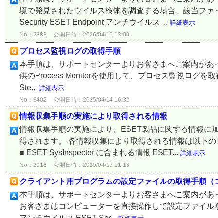
境で発見されたウイルス検体を調査する場合、該当ファイルを
Security ESET Endpoint アンチウイルス ...
詳細表示
No：2883
公開日時：2026/04/15 13:00
プロセス監視ログの取得手順
本手順は、サポートセンターよりお客さまへご案内があ
供のProcess Monitorを使用して、プロセス監視ログを取得
Ste...
詳細表示
No：3402
公開日時：2025/04/14 16:32
情報収集手順の実施により取得される情報
情報収集手順の実施により、ESET製品に関する情報に
得されます。 各情報収集により取得される情報は以下
■ ESET SysInspector に含まれる情報 ESET...
詳細表示
No：2918
公開日時：2025/04/15 11:13
クライアント用プログラムの設定ファイルの取得手順（
本手順は、サポートセンターよりお客さまへご案内があ
お客さまはコンピューターを直接操作して設定ファイルを取得することがで
アンチウイルス ESET Ser...