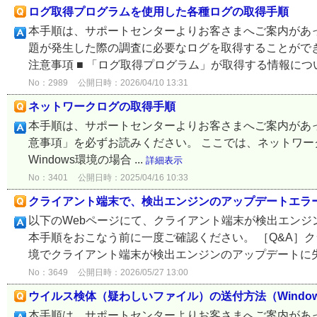
ログ取得プログラムを使用した各種ログの取得手順
本手順は、サポートセンターよりお客さまへご案内があっ
題が発生した際の調査に必要なログを取得することができ
注意事項 ■ 「ログ取得プログラム」が取得する情報について
No：2989
公開日時：2026/04/10 13:31
ネットワークログの取得手順
本手順は、サポートセンターよりお客さまへご案内があ
意事項」を必ずお読みください。 ここでは、ネットワー
Windows環境の場合 ...
詳細表示
No：3401
公開日時：2025/04/16 10:33
クライアント端末で、検出エンジンのアップデートエラ
以下のWebページにて、クライアント端末が検出エン
本手順をおこなう前に一度ご確認ください。 ［Q&A］ク
境でクライアント端末が検出エンジンのアップデートに失敗
No：3649
公開日時：2026/05/27 13:00
ウイルス検体（疑わしいファイル）の送付方法（Wind
本手順は、サポートセンターよりお客さまへご案内があ