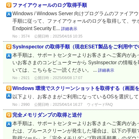
ファイアウォールのログ取得手順
Windows / Windows Server 向けプログラ
手順に従って、ファイアウォールのログを取得して、サポー
Endpoint Security E...
詳細表示
No：3574
公開日時：2025/04/16 10:35
SysInspector の取得手順（現在ESET製品をご利用中
本手順は、サポートセンターよりお客さまへご案内があっ
いお客さまのコンピューターから SysInspector 
いては、こちらをご一読ください。 ...
詳細表示
No：2921
公開日時：2025/08/08 17:07
Windows 環境でスクリーンショットを取得する（画
以下より、お客さまがご利用になっているOSを選択し
No：2990
公開日時：2025/04/14 16:27
ウィザードFAQ
完全メモリダンプの取得と送付
本手順は、サポートセンターよりお客さまへご案内があ
たは、ブルースクリーンが発生した場合は、以下の手順で完
取得ツール」と「完全メモリダンプ取得手順書」のダウンロ