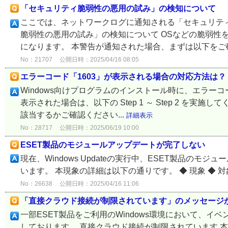
「セキュリティ脆弱性の悪用の試み」の検知について
ここでは、ネットワークログに通知される「セキュリティ
脆弱性の悪用の試み」の検知について OSなどの脆弱性
になります。 本警告が通知された場合、まずは以下をご確
No：21707
公開日時：2025/04/16 08:05
エラーコード「1603」が表示される場合の対応方法は？
Windows向けプログラムのインストール時に、エラーコ
表示された場合は、以下の Step 1 ～ Step 2 を実施
該当するかご確認ください...
詳細表示
No：28717
公開日時：2025/06/19 10:00
ESET製品のモジュールアップデートが完了しない
現在、Windows Updateの実行中、ESET製品
います。 本現象の詳細は以下の通りです。 ◆ 現象 ◆ 対象製
No：26638
公開日時：2025/04/16 11:06
「直接クラウド接続が制限されています」のメッセージ
一部ESET製品をご利用のWindows環境において、
しております。 直接クラウド接続が制限されています 本現