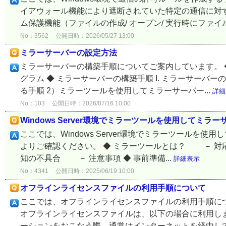
イアウォール機能により遮断されていた特定の通信に対
ム保護機能（ファイルの作成/ オープン/ 実行時にファイ
No：3562
公開日時：2026/05/27 13:00
ミラーサーバーの設定方法
ミラーサーバーの構築手順についてご案内しています。 
グラム ◆ ミラーサーバーの構築手順 I. ミラーサーバ
る手順 2）ミラーツールを使用してミラーサーバー...
詳細
No：103
公開日時：2026/07/16 10:00
Windows Server環境でミラーツールを使用してミラ
ここでは、Windows Server環境でミラーツール
よりご確認ください。 ◆ ミラーツールとは？ － 
知の不具合 － 注意事項 ◆ 事前準備...
詳細表示
No：4341
公開日時：2025/06/19 10:00
オフラインライセンスファイルの利用手順について
ここでは、オフラインライセンスファイルの利用手順につ
オフラインライセンスファイルは、以下の場合に利用しま
ーションをおこなう際、通常はインターネットを経由してES