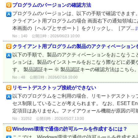
プログラムのバージョンの確認方法
プログラムのバージョンは、以下の手順で確認できます。 
クライアント用プログラムの場合 画面右下の通知領域に
本画面の［ヘルプとサポート］をクリックし、［アプ...
No：140
公開日時：2026/06/23 10:00
クライアント用プログラムの製品のアクティベーション
以下の手順で、製品のアクティベーションをおこなうこと
ションは、製品のインストールをおこなう際などに必要
す。 製品認証キー ※ 製品認証キーの確認方法はこちら。 E
No：48
公開日時：2026/07/16 10:00
リモートデスクトップ接続ができない
以下のプログラムをご利用の場合、リモートデスクトッ
セス制限していることが考えられます。 なお、ESET Endp
定項目はありません。ファイアウォール機能が原因の可能性
No：31052
公開日時：2026/05/27 13:00
Windows環境で通信の許可ルールを作成するには？
ここでは、Windows環境で通信の許可ルールを作成す