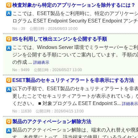
検査対象から特定のアプリケーションを除外するには？
ここでは、ESET製品をご利用時に、特定のアプリケー
ログラム ESET Endpoint Security ESET Endpoint ア
No：39
公開日時：2026/08/03 10:00
IISを利用して検出エンジンを公開する手順
ここでは、Windows Server 環境でミラーサーバーをご利用の場合に、
ジンを公開する手順についてご案内しています。 手順の詳
の作成 ...
詳細表示
No：9499
公開日時：2026/05/27 13:00
ESET製品のセキュリティアラートを非表示にする方法
以下の手順で、ESET製品のセキュリティアラートを非表
更したことでセキュリティアラートが表示されている」
ください。 ■ 対象プログラム ESET Endpoint S...
詳細表示
No：11630
公開日時：2026/04/15 13:00
製品のアクティベーション解除方法
製品のアクティベーション解除は、端末の入れ替えや廃棄
す。 本作業によって、該当端末で使用しているライセ