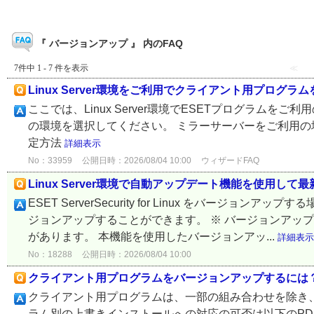
『 バージョンアップ 』 内のFAQ
7件中 1 - 7 件を表示
≪
Linux Server環境をご利用でクライアント用プログ
ここでは、Linux Server環境でESETプログラム
の環境を選択してください。 ミラーサーバーをご利用の場
定方法
詳細表示
No：33959
公開日時：2026/08/04 10:00
ウィザードFAQ
Linux Server環境で自動アップデート機能を使用
ESET ServerSecurity for Linux をバ
ジョンアップすることができます。 ※ バージョンアッ
があります。 本機能を使用したバージョンアッ...
詳細表示
No：18288
公開日時：2026/08/04 10:00
クライアント用プログラムをバージョンアップするには
クライアント用プログラムは、一部の組み合わせを除き
ラム別の上書きインストールへの対応の可否は以下のPD