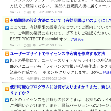
方法でご確認ください。 製品の新規購入後に届くメールで
No：77
公開日時：2026/08/05 16:01
有効期限の設定方法について（有効期限はどのようにし
ここでは、有効期限の設定方法についてご案内しています
す。ご利用の製品にあわせて、以下よりご確認ください。
ESET PROTECT Essential オン...
詳細表示
No：73
公開日時：2026/01/29 15:47
ユーザーズサイトでライセンス申込書を作成する方法
以下の手順にて、ユーザーズサイトからライセンス申込書
部のメニューから「ライセンス情報 / 申込書作成」を
込書を作成する ］ボタンをクリックします。 お持...
詳細
No：6681
公開日時：2025/10/27 10:00
使用可能なプログラムには何がありますか？また、新し
りますか？
以下のライセンスをお持ちのお客さまは、お持ちのライ
ご利用いただけます。また、最新バージョンへのバージ