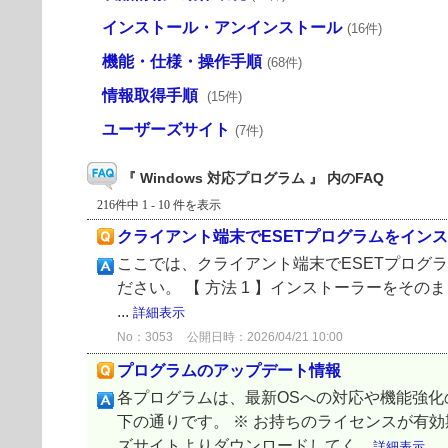
インストール・アンインストール
(16件)
機能・仕様・操作手順
(68件)
情報取得手順
(15件)
ユーザーズサイト
(7件)
『 Windows 対応プログラム 』 内のFAQ
216件中 1 - 10 件を表示
クライアント端末でESETプログラムをイン
ここでは、クライアント端末でESETプログ
ださい。 【 方法 1 】インストーラーをそ
...
詳細表示
No：3053
公開日時：2026/04/21 10:00
プログラムのアップデート情報
各プログラムは、最新OSへの対応や機能強
下の通りです。 ※ お持ちのライセンスが有
ズサイトよりダウンロードしてく...
詳細表示