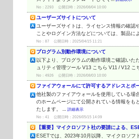
No：2293
公開日時：2026/08/04 10:00
ユーザーズサイトについて
ユーザーズサイトは、ライセンス情報の確認や
ことやログイン方法などについては、製品によって違
No：87
公開日時：2025/04/15 11:21
プログラム別動作環境について
以下より、プログラムの動作環境ご確認いただけ
ュリティ管理ツール V13 こちら V11 / V12 こちら ES
No：4926
公開日時：2026/08/03 10:00
ファイアウォールにて許可するアドレスとポ
他社製のファイアウォールを使用している場合、
のホームページにて公開されている情報をも
たします。 ...
詳細表示
No：41
公開日時：2026/05/15 14:09
【重要】マイクロソフト社の要請による、ESET製
ESETでは、2023年10月以降、マイクロソフト