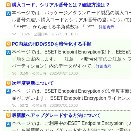
購入コード、シリアル番号とは？確認方法は？
本ページでは、パッケージ／ダウンロード製品の購入コ
ル番号の違い 購入コードとシリアル番号の違いについて
「SH**-」から始まる半角英数字 「D***...
詳細表示
No：11824
公開日時：2022/06/13 10:00
PC内蔵のHDD/SSDを暗号化する手順
本ページでは、ESET Endpoint Encryption(以
手順をご案内します。 ！注意！ ＜暗号化前のご注意＞ 
パーティション）内のデータがすべて...
詳細表示
No：3150
公開日時：2025/04/24 10:00
次年度更新について
本ページでは、ESET Endpoint Encryption の次年度更
品がございます。 ESET Endpoint Encryption ライセンス製品 
No：5372
公開日時：2026/07/01 10:00
最新版へアップグレードする方法について
本ページでは、ご利用中のESET Endpoint Encryption（以下
ー）を最新版へアップグレードする方法についてご案内い