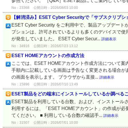
参照ください。 ［Q&A］ESET製品にてご案内している各
No：23368
公開日時：2026/08/03 10:00
【解消済み】ESET Cyber Securityで「サブス
ESET Cyber Security をご利用中で、製品アッ
プションは、許可されているよりも多くのデバイスで使
が発生していました。 ESET Cyber Secur...
詳細表示
No：34916
公開日時：2026/07/23 13:12
ESET HOMEアカウントの作成方法
ここでは、ESET HOMEアカウント作成方法について案内
手順内に記載している画面は予告なく変更される場合があり
の画面を表示します。 ブラウザから直接...
詳細表示
No：15896
公開日時：2026/07/10 13:49
ESET製品をどの端末にインストールしているか調べる
ESET製品を利用している台数、および、インストールされてい
利用するには、「ESET HOMEアカウント」の作成が必
てください。 ■ 利用している台数の確認手...
詳細表示
No：31507
公開日時：2026/07/01 10:00