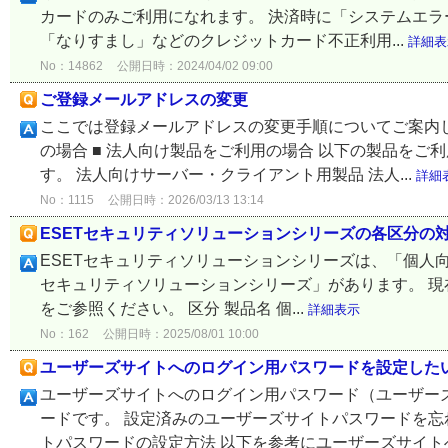
カードのみご利用になれます。 決済時に「システムエラ
「なりすまし」などのクレジットカード不正利用...
詳細表
No：14862
公開日時：2024/04/02 09:00
ご登録メールアドレスの変更
ここでは登録メールアドレスの変更手順についてご案内して
の場合 ■ 法人向け製品をご利用の場合 以下の製品を
す。 法人向けサーバー・クライアント用製品 法人...
詳細
No：1115
公開日時：2026/03/13 13:14
ESETセキュリティソリューションシリーズの各区分の
ESETセキュリティソリューションシリーズは、「個人向
セキュリティソリューションシリーズ」があります。 
をご参照ください。 区分 製品名 個...
詳細表示
No：162
公開日時：2025/08/01 10:00
ユーザーズサイトへのログイン用パスワードを設定した
ユーザーズサイトへのログイン用パスワード（ユーザー
ードです。 設定済みのユーザーズサイトパスワードを忘
トパスワードの設定方法 以下を参考にユーザーズサイトへ