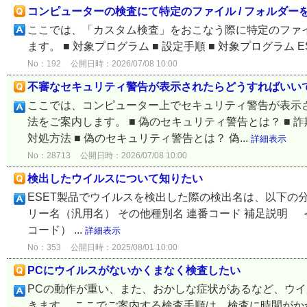
コンピューターの検査にて特定のファイル / フォルダ
ここでは、「カスタム検査」をおこなう際に特定のファイ
ます。 ■ 対象プログラム ■ 設定手順 ■ 対象プログラム ESET Securi
No：192
公開日時：2026/07/08 10:00
不審なセキュリティ警告が表示されたらどうすればいい
ここでは、コンピューター上でセキュリティ警告が表示
法をご案内します。 ■ 偽のセキュリティ警告とは？ ■ 
対処方法 ■ 偽のセキュリティ警告とは？ 偽...
詳細表示
No：28713
公開日時：2026/07/08 10:00
検出したウイルスについて知りたい
ESET製品でウイルスを検出した際の検出名は、以下の
リー名（汎用名） その他種別名 連番コード 補足説明 ＜例1＞ 
コード） ...
詳細表示
No：353
公開日時：2025/08/01 10:00
PCにウイルスがないかくまなく検査したい
PCの動作が重い、また、おかしな症状があるなど、ウ
きます。 ここでご案内する検査手順は、検査に時間がかか