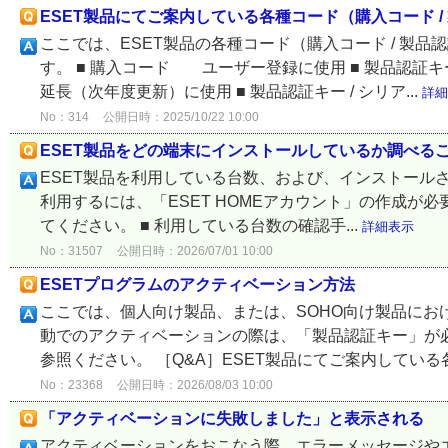
ESET製品にてご案内している各種コード（購入コード /
ここでは、ESET製品の各種コード（購入コード / 製品
す。 ■ 購入コード ユーザー登録に使用 ■ 製品認証
延長（次年度更新）に使用 ■ 製品認証キー / シリア...
詳細
No：314
公開日時：2025/10/22 10:00
ESET製品をどの端末にインストールしているか調べる
ESET製品を利用している台数、および、インストールされてい
利用するには、「ESET HOMEアカウント」の作成が必
てください。 ■ 利用している台数の確認手...
詳細表示
No：31507
公開日時：2026/07/01 10:00
ESETプログラムのアクティベーション方法
ここでは、個人向け製品、または、SOHO向け製品にお
動でのアクティベーションの際は、「製品認証キー」が
参照ください。 ［Q&A］ESET製品にてご案内している各
No：23368
公開日時：2026/08/03 10:00
「アクティベーションに失敗しました」と表示される
アクティベーションをおこなう際、エラーメッセージや