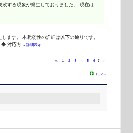
ップデートが失敗する現象が発生しておりました。 現在は、
いたします。 本脆弱性の詳細は以下の通りです。
 対応方...
詳細表示
≪
1
2
3
4
5
6
7
≫
TOPへ