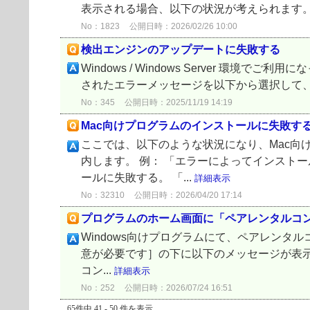
表示される場合、以下の状況が考えられます。 該当
No：1823
公開日時：2026/02/26 10:00
検出エンジンのアップデートに失敗する
Windows / Windows Server
されたエラーメッセージを以下から選択して、対
No：345
公開日時：2025/11/19 14:19
Mac向けプログラムのインストールに失敗す
ここでは、以下のような状況になり、Mac向
内します。 例： 「エラーによってインスト
ールに失敗する。 「...
詳細表示
No：32310
公開日時：2026/04/20 17:14
プログラムのホーム画面に「ペアレンタルコ
Windows向けプログラムにて、ペアレン
意が必要です］の下に以下のメッセージが表示さ
コン...
詳細表示
No：252
公開日時：2026/07/24 16:51
65件中 41 - 50 件を表示