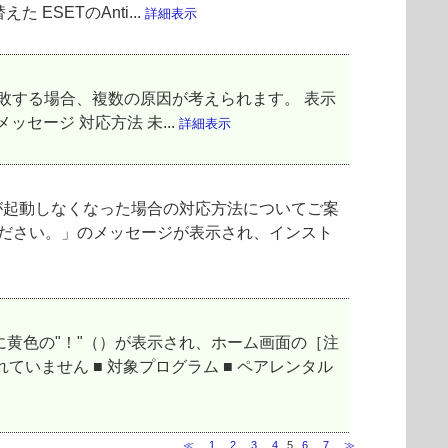
SETのAnti...
詳細表示
ートに失敗する場合、複数の原因が考えられます。 表示
セージ 対応方法 未...
詳細表示
が起動しなくなった場合の対応方法についてご案
ください。」のメッセージが表示され、インスト
に黄色の"！"（）が表示され、ホーム画面の［注
いません ■ 対象プログラム ■ ペアレンタル
≪
1
2
3
4
5
6
7
≫