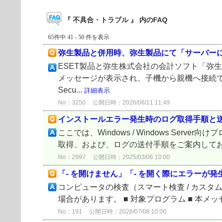
『 不具合・トラブル 』 内のFAQ
65件中 41 - 50 件を表示
弥生製品と併用時、弥生製品にて「サーバー
ESET製品と弥生株式会社の会計ソフト「弥
メッセージが表示され、子機から親機へ接続でき
Secu...
詳細表示
No：3250
公開日時：2026/06/11 11:49
インストールエラー発生時のログ取得手順と
ここでは、Windows / Windows S
取得、および、ログの送付手順をご案内してお
No：2997
公開日時：2025/03/06 10:00
「- を開けません」「- を開く際にエラーが
コンピュータの検査（スマート検査 / カスタム検
場合があります。 ■ 対象プログラム ■ 本メッセージに
No：191
公開日時：2026/07/08 10:00