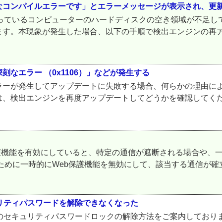
なコンパイルエラーです」とエラーメッセージが表示され、更
環境をご利用になっているコンピューターのハードディスクの空き領域が
ます。本現象が発生した場合、以下の手順で検出エンジンの再ア
なエラー （0x1106）」などが発生する
ラーが発生してアップデートに失敗する場合、何らかの理由に
、検出エンジンを再度アップデートしてどうかを確認してくださ
の際にWeb保護機能を有効にしていると、特定の通信が遮断される場合
めに一時的にWeb保護機能を無効にして、該当する通信が確立さ
oid のセキュリティパスワードを解除できなくなった
for Android のセキュリティパスワードロックの解除方法をご案