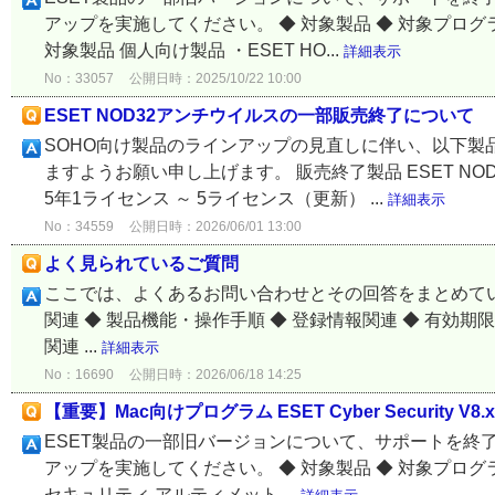
アップを実施してください。 ◆ 対象製品 ◆ 対象プロ
対象製品 個人向け製品 ・ESET HO...
詳細表示
No：33057
公開日時：2025/10/22 10:00
ESET NOD32アンチウイルスの一部販売終了について
SOHO向け製品のラインアップの見直しに伴い、以下製
ますようお願い申し上げます。 販売終了製品 ESET NOD3
5年1ライセンス ～ 5ライセンス（更新） ...
詳細表示
No：34559
公開日時：2026/06/01 13:00
よく見られているご質問
ここでは、よくあるお問い合わせとその回答をまとめてい
関連 ◆ 製品機能・操作手順 ◆ 登録情報関連 ◆ 有効期限の延
関連 ...
詳細表示
No：16690
公開日時：2026/06/18 14:25
【重要】Mac向けプログラム ESET Cyber Security
ESET製品の一部旧バージョンについて、サポートを終
アップを実施してください。 ◆ 対象製品 ◆ 対象プログラ
セキュリティ アルティメット ...