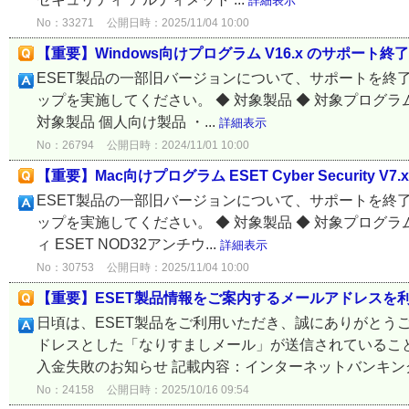
詳細表示
No：33271
公開日時：2025/11/04 10:00
【重要】Windows向けプログラム V16.x のサポート終
ESET製品の一部旧バージョンについて、サポートを終
ップを実施してください。 ◆ 対象製品 ◆ 対象プログ
対象製品 個人向け製品 ・...
詳細表示
No：26794
公開日時：2024/11/01 10:00
【重要】Mac向けプログラム ESET Cyber Security 
ESET製品の一部旧バージョンについて、サポートを終
ップを実施してください。 ◆ 対象製品 ◆ 対象プログラム
ィ ESET NOD32アンチウ...
詳細表示
No：30753
公開日時：2025/11/04 10:00
【重要】ESET製品情報をご案内するメールアドレスを
日頃は、ESET製品をご利用いただき、誠にありがとうご
ドレスとした「なりすましメール」が送信されていること
入金失敗のお知らせ 記載内容：インターネットバンキング
No：24158
公開日時：2025/10/16 09:54