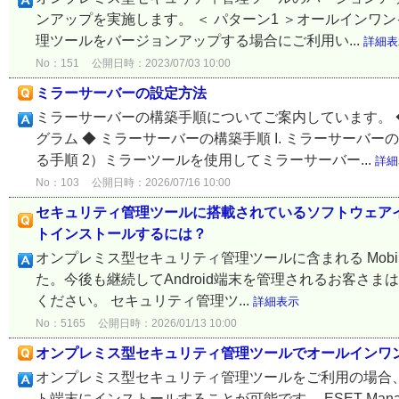
ンアップを実施します。 ＜ パターン1 ＞オールインワンイン
理ツールをバージョンアップする場合にご利用い...
詳細表
No：151
公開日時：2023/07/03 10:00
ミラーサーバーの設定方法
ミラーサーバーの構築手順についてご案内しています。 
グラム ◆ ミラーサーバーの構築手順 I. ミラーサーバ
る手順 2）ミラーツールを使用してミラーサーバー...
詳細
No：103
公開日時：2026/07/16 10:00
セキュリティ管理ツールに搭載されているソフトウェア
トインストールするには？
オンプレミス型セキュリティ管理ツールに含まれる Mobile De
た。今後も継続してAndroid端末を管理されるお客さ
ください。 セキュリティ管理ツ...
詳細表示
No：5165
公開日時：2026/01/13 10:00
オンプレミス型セキュリティ管理ツールでオールインワ
オンプレミス型セキュリティ管理ツールをご利用の場合
ト端末にインストールすることが可能です。 ESET Mana