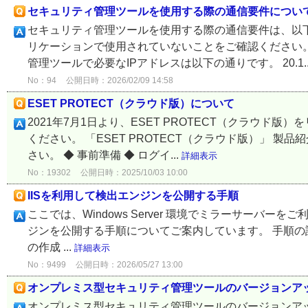
セキュリティ管理ツールを使用する際の通信要件につい
セキュリティ管理ツールを使用する際の通信要件は、以下
リケーションで使用されていないことをご確認ください。
管理ツールで必要なIPアドレスは以下の通りです。 20.1..
No：94
公開日時：2026/02/09 14:58
ESET PROTECT（クラウド版）について
2021年7月1日より、ESET PROTECT（クラウド
ください。 「ESET PROTECT（クラウド版）」 
さい。 ◆ 事前準備 ◆ ログイ...
詳細表示
No：19302
公開日時：2025/10/03 10:00
IISを利用して検出エンジンを公開する手順
ここでは、Windows Server 環境でミラーサーバーをご利用の場合に、
ジンを公開する手順についてご案内しています。 手順の詳
の作成 ...
詳細表示
No：9499
公開日時：2026/05/27 13:00
オンプレミス型セキュリティ管理ツールのバージョンア
オンプレミス型セキュリティ管理ツールのバージョンア