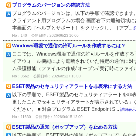
プログラムのバージョンの確認方法
プログラムのバージョンは、以下の手順で確認できます。 
クライアント用プログラムの場合 画面右下の通知領域に
本画面の［ヘルプとサポート］をクリックし、［アプ...
No：140
公開日時：2026/06/23 10:00
Windows環境で通信の許可ルールを作成するには？
ここでは、Windows環境で通信の許可ルールを作成す
イアウォール機能により遮断されていた特定の通信に対
ム保護機能（ファイルの作成/ オープン/ 実行時にファイ
No：3562
公開日時：2026/05/27 13:00
ESET製品のセキュリティアラートを非表示にする方法
以下の手順で、ESET製品のセキュリティアラートを非表
更したことでセキュリティアラートが表示されている」
ください。 ■ 対象プログラム ESET Endpoint S...
詳細表示
No：11630
公開日時：2026/04/15 13:00
ESET製品の通知（ポップアップ）を止める方法
以下の手順で、ESET製品の通知（ポップアップ）を止めることができ