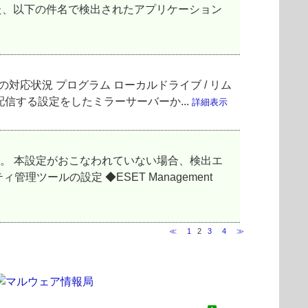
また、以下の件名で検出されたアプリケーション
応状況 プログラム ローカルドライブ / リム
信する設定をしたミラーサーバーか...
詳細表示
。 本設定がおこなわれていない場合、検出エ
ツールの設定 ◆ESET Management
≪
1
2
3
4
≫