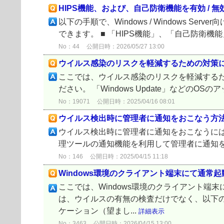
HIPS機能、および、自己防衛機能を有効 / 
以下の手順で、Windows / Windows
できます。 ■ 「HIPS機能」、「自己防衛機能
No：44
公開日時：2026/05/27 13:00
ウイルス感染のリスクを軽減するための対策
ここでは、ウイルス感染のリスクを軽減するた
ださい。 「Windows Update」などの
No：19071
公開日時：2025/04/16 08:01
ウイルス検出時に管理者に通知をおこなう方
ウイルス検出時に管理者に通知をおこなうには
理ツールの通知機能を利用して管理者に通知をお
No：146
公開日時：2025/04/15 11:18
Windows環境のクライアント端末にて通常
ここでは、Windows環境のクライアント
は、ウイルスの有無の検査だけでなく、以下の
ケーション（望まし...
詳細表示
No：3463
公開日時：2026/04/15 13:00