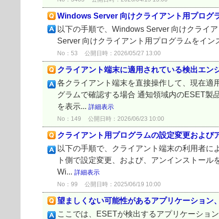
Windows Server 向けクライアント用プ
以下の手順で、Windows Server 向け
Server 向けクライアント用プログラムを
No：53
公開日時：2026/05/27 13:00
クライアント端末に適用されている検出エン
各クライアント端末を直接操作して、現在適用
グラムで確認する場合 通知領域内のESET
を表示...
詳細表示
No：149
公開日時：2026/06/23 10:00
クライアント用プログラムの設定変更および
以下の手順で、クライアント端末の利用者によ
ト側で設定変更、および、アンインストールをお
Wi...
詳細表示
No：99
公開日時：2025/06/19 10:00
望ましくない可能性があるアプリケーション
ここでは、ESETが検出するアプリケーショ