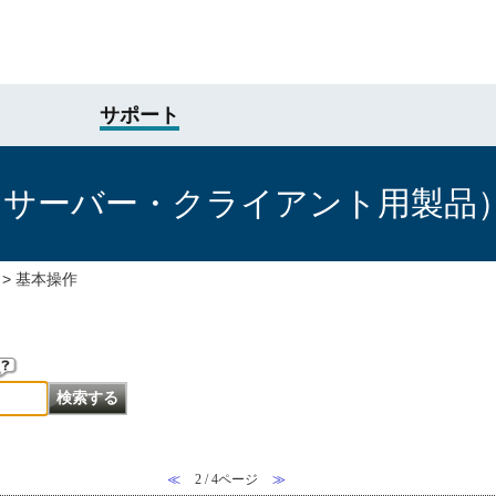
サポート
けサーバー・クライアント用製品
>
基本操作
≪
2 / 4ページ
≫