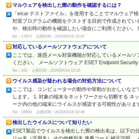
マルウェアを検出した際の動作を確認するには？
「eicar テストファイル」を使用することでマルウェア検
対策プログラムの機能をテストする目的で作成されてい
や、検出時の動作を確認したい場合にご利用ください。 動
No：17872
公開日時：2025/04/16 10:47
対応しているメールソフトウェアについて
ここでは、迷惑メール対策機能が対応しているメールソ
ください。 メールソフトウェア ESET Endpoint Security Microso
No：161
公開日時：2025/04/16 10:20
ウイルス感染が疑われる場合の対処方法について
ここでは、コンピューターの動作や挙動がおかしいなど
します。 1. 対象の端末をネットワークから切断する 
ーク内の他の端末にウイルスが感染する可能性があります。
No：18994
公開日時：2025/04/16 10:48
検出したウイルスについて知りたい
ESET製品でウイルスを検出した際の検出名は、以下の
リー名（汎用名） その他種別名 連番コード 補足説明 ＜例1＞ 