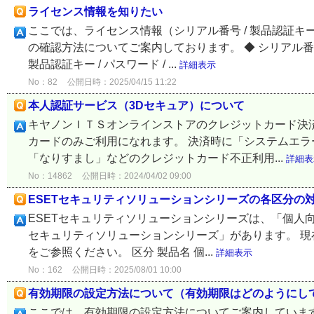
ライセンス情報を知りたい
ここでは、ライセンス情報（シリアル番号 / 製品認証キー / ラ
の確認方法についてご案内しております。 ◆ シリアル番
製品認証キー / パスワード / ...
詳細表示
No：82
公開日時：2025/04/15 11:22
本人認証サービス（3Dセキュア）について
キヤノンＩＴＳオンラインストアのクレジットカード決済
カードのみご利用になれます。 決済時に「システムエラ
「なりすまし」などのクレジットカード不正利用...
詳細表
No：14862
公開日時：2024/04/02 09:00
ESETセキュリティソリューションシリーズの各区分の
ESETセキュリティソリューションシリーズは、「個人向
セキュリティソリューションシリーズ」があります。 
をご参照ください。 区分 製品名 個...
詳細表示
No：162
公開日時：2025/08/01 10:00
有効期限の設定方法について（有効期限はどのようにし
ここでは、有効期限の設定方法についてご案内しています