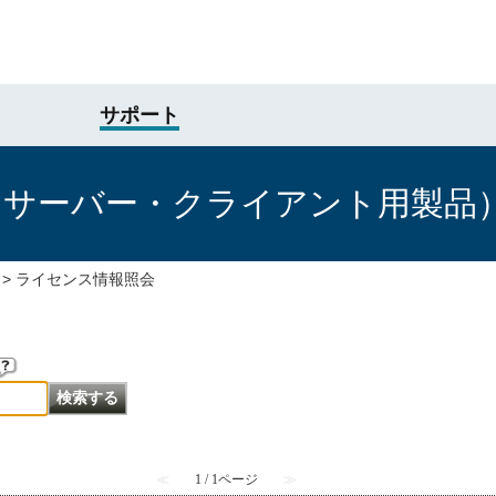
サポート
けサーバー・クライアント用製品
>
ライセンス情報照会
≪
1 / 1ページ
≫