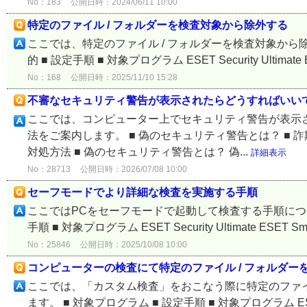
No：183
公開日時：2024/06/11 10:00
特定のファイル / フォルダーを検査対象から除外する
ここでは、特定のファイル / フォルダーを検査対象から除
的 ■ 設定手順 ■ 対象プログラム ESET Security Ultimate ESET 
No：168
公開日時：2025/11/10 15:28
不審なセキュリティ警告が表示されたらどうすればいい
ここでは、コンピューター上でセキュリティ警告が表示
法をご案内します。 ■ 偽のセキュリティ警告とは？ ■ 
対処方法 ■ 偽のセキュリティ警告とは？ 偽...
詳細表示
No：28713
公開日時：2026/07/08 10:00
セーフモードでより詳細な検査を実施する手順
ここではPCをセーフモードで起動して検査する手順について
手順 ■ 対象プログラム ESET Security Ultimate ESET Smart S
No：25846
公開日時：2025/10/08 10:00
コンピューターの検査にて特定のファイル / フォルダ
ここでは、「カスタム検査」をおこなう際に特定のファイ
ます。 ■ 対象プログラム ■ 設定手順 ■ 対象プログラム ESET Securi