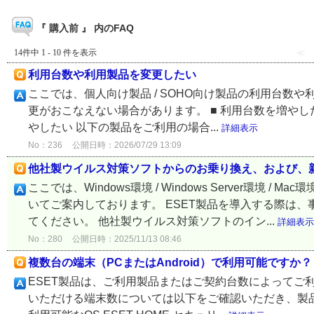
『 購入前 』 内のFAQ
14件中 1 - 10 件を表示
≪
利用台数や利用製品を変更したい
ここでは、個人向け製品 / SOHO向け製品の利用台数
更がおこなえない場合があります。 ■ 利用台数を増やした
やしたい 以下の製品をご利用の場合...
詳細表示
No：236
公開日時：2026/07/29 13:09
他社製ウイルス対策ソフトからのお乗り換え、および、新
ここでは、Windows環境 / Windows Server環
いてご案内しております。 ESET製品を導入する際は
てください。 他社製ウイルス対策ソフトのイン...
詳細表示
No：280
公開日時：2025/11/13 08:46
複数台の端末（PCまたはAndroid）で利用可能ですか？
ESET製品は、ご利用製品またはご契約台数によってご利用
いただける端末数については以下をご確認いただき、製品