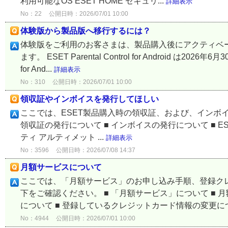
利用可能なOS ESET HOME セキュリ...
詳細表示
No：22
公開日時：2026/07/01 10:00
体験版から製品版へ移行するには？
体験版をご利用のお客さまは、製品購入後にアクティベ
ます。 ESET Parental Control for Android は2
for And...
詳細表示
No：310
公開日時：2026/07/01 10:00
領収証やインボイスを発行してほしい
ここでは、ESET製品購入時の領収証、および、インボイス
領収証の発行について ■ インボイスの発行について ■ ES
ティ アルティメット ...
詳細表示
No：3596
公開日時：2026/07/08 14:37
月額サービスについて
ここでは、「月額サービス」のお申し込み手順、登録ク
下をご確認ください。 ■ 「月額サービス」について ■ 
について ■ 登録しているクレジットカード情報の変更につい
No：4944
公開日時：2026/07/01 10:00