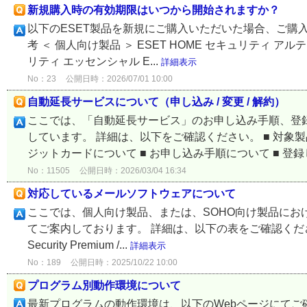
新規購入時の有効期限はいつから開始されますか？
以下のESET製品を新規にご購入いただいた場合、ご購
考 ＜ 個人向け製品 ＞ ESET HOME セキュリティ アルテ
リティ エッセンシャル E...
詳細表示
No：23
公開日時：2026/07/01 10:00
自動延長サービスについて（申し込み / 変更 / 解約）
ここでは、「自動延長サービス」のお申し込み手順、登
しています。 詳細は、以下をご確認ください。 ■ 対象製
ジットカードについて ■ お申し込み手順について ■ 登録し
No：11505
公開日時：2026/03/04 16:34
対応しているメールソフトウェアについて
ここでは、個人向け製品、または、SOHO向け製品に
てご案内しております。 詳細は、以下の表をご確認ください。 メールソフ
Security Premium /...
詳細表示
No：189
公開日時：2025/10/22 10:00
プログラム別動作環境について
最新プログラムの動作環境は、以下のWebページにてご確認いた