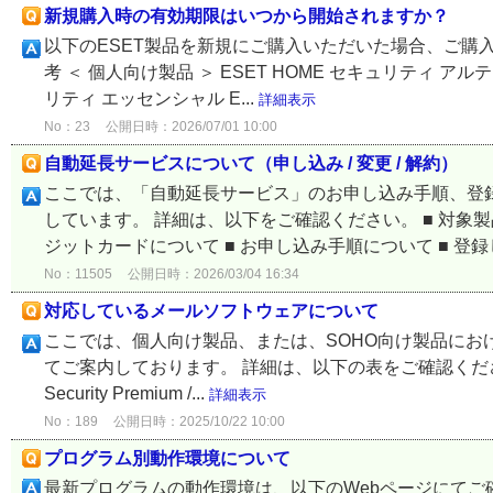
新規購入時の有効期限はいつから開始されますか？
以下のESET製品を新規にご購入いただいた場合、ご購
考 ＜ 個人向け製品 ＞ ESET HOME セキュリティ アルテ
リティ エッセンシャル E...
詳細表示
No：23
公開日時：2026/07/01 10:00
自動延長サービスについて（申し込み / 変更 / 解約）
ここでは、「自動延長サービス」のお申し込み手順、登
しています。 詳細は、以下をご確認ください。 ■ 対象製
ジットカードについて ■ お申し込み手順について ■ 登録し
No：11505
公開日時：2026/03/04 16:34
対応しているメールソフトウェアについて
ここでは、個人向け製品、または、SOHO向け製品に
てご案内しております。 詳細は、以下の表をご確認ください。 メールソフ
Security Premium /...
詳細表示
No：189
公開日時：2025/10/22 10:00
プログラム別動作環境について
最新プログラムの動作環境は、以下のWebページにてご確認いた