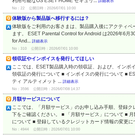
利用可能なOS ESET HOME セキュリ...
詳細表示
No：22
公開日時：2026/07/01 10:00
体験版から製品版へ移行するには？
体験版をご利用のお客さまは、製品購入後にアクティベ
ます。 ESET Parental Control for Android は2
for And...
詳細表示
No：310
公開日時：2026/07/01 10:00
領収証やインボイスを発行してほしい
ここでは、ESET製品購入時の領収証、および、インボイス
領収証の発行について ■ インボイスの発行について ■ ES
ティ アルティメット ...
詳細表示
No：3596
公開日時：2026/07/08 14:37
月額サービスについて
ここでは、「月額サービス」のお申し込み手順、登録ク
下をご確認ください。 ■ 「月額サービス」について ■ 
について ■ 登録しているクレジットカード情報の変更につい
No：4944
公開日時：2026/07/01 10:00