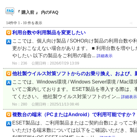
『 購入前 』 内のFAQ
14件中 1 - 10 件を表示
≪
利用台数や利用製品を変更したい
ここでは、個人向け製品 / SOHO向け製品の利用台数
更がおこなえない場合があります。 ■ 利用台数を増やした
やしたい 以下の製品をご利用の場合...
詳細表示
No：236
公開日時：2026/07/29 13:09
他社製ウイルス対策ソフトからのお乗り換え、および、新
ここでは、Windows環境 / Windows Server環
いてご案内しております。 ESET製品を導入する際は
てください。 他社製ウイルス対策ソフトのイン...
詳細表示
No：280
公開日時：2025/11/13 08:46
複数台の端末（PCまたはAndroid）で利用可能ですか？
ESET製品は、ご利用製品またはご契約台数によってご利用
いただける端末数については以下をご確認いただき、製品