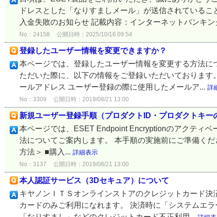
ドレスとした「なりすましメール」が送信されていること
入金失敗のお知らせ 記載内容：インターネットバンキング
No：24158
公開日時：2025/10/16 09:54
登録したユーザー情報を変更できますか？
本ページでは、登録したユーザー情報を変更する方法につい
ただいた際に、以下の情報をご登録いただいております。 
ールアドレス ユーザー登録の際に使用したメールア...
詳
No：3309
公開日時：2019/08/21 13:00
新規ユーザー登録手順（プロダクトID・プロダクトキー
本ページでは、ESET Endpoint Encryption
法についてご案内します。 本手順の実施前にご準備くださ
方法＞ ■購入...
詳細表示
No：3137
公開日時：2019/08/21 13:00
本人認証サービス（3Dセキュア）について
キヤノンＩＴＳオンラインストアのクレジットカード決済
カードのみご利用になれます。 決済時に「システムエラ
「なりすまし」などのクレジットカード不正利用...