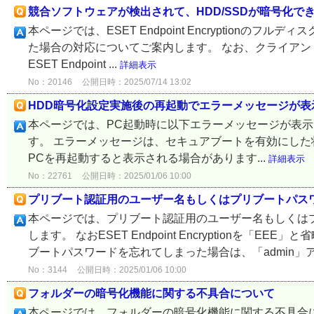
競合ソフトウェアが検出されて、HDD/SSDが暗号化で
本ページでは、ESET Endpoint Encryptionの
た場合の対応についてご案内します。 なお、クライアントプログラム
ESET Endpoint ...
詳細表示
No：20146
公開日時：2025/07/14 13:02
HDD暗号化設定実施後の再起動でエラーメッセージが表
本ページでは、PC起動時に以下エラーメッセージが表示さ
す。 エラーメッセージは、セキュアブートを有効にした状態で、ES
PCを再起動すると表示される場合があります...
詳細表示
No：22761
公開日時：2025/01/06 10:00
プリブート認証用のユーザー名もしくはプリブートパス
本ページでは、プリブート認証用のユーザー名もしくは
します。 なおESET Endpoint Encryptionを
ブートパスワードを忘れてしまった場合は、「admin」アカ
No：3144
公開日時：2025/01/06 10:00
フォルダーの暗号化機能に関する不具合について
本ページでは、フォルダーの暗号化機能に関する不具合についてご案