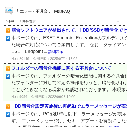
『 エラー・不具合 』 内のFAQ
4件中 1 - 4 件を表示
≪
競合ソフトウェアが検出されて、HDD/SSDが暗号化で
本ページでは、ESET Endpoint Encryptionの
た場合の対応についてご案内します。 なお、クライアントプログラム
ESET Endpoint ...
詳細表示
No：20146
公開日時：2025/07/14 13:02
フォルダーの暗号化機能に関する不具合について
本ページでは、フォルダーの暗号化機能に関する不具合についてご案
たフォルダーに対して特定の操作を行うと、暗号化され
ことができなくなる現象が確認されております。 本現象..
No：9056
公開日時：2022/06/28 10:00
HDD暗号化設定実施後の再起動でエラーメッセージが表
本ページでは、PC起動時に以下エラーメッセージが表示さ
す。 エラーメッセージは、セキュアブートを有効にした状態で、ES