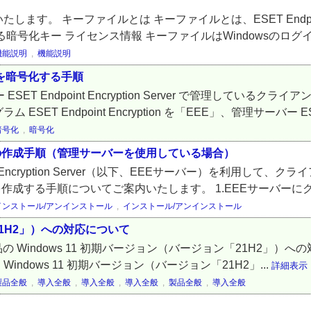
す。 キーファイルとは キーファイルとは、ESET Endpoint
号化キー ライセンス情報 キーファイルはWindowsのログイ
機能説明
,
機能説明
Dを暗号化する手順
T Endpoint Encryption Server で管理している
 Endpoint Encryption を「EEE」、管理サーバー ESE
暗号化
,
暗号化
ストーラーの作成手順（管理サーバーを使用している場合）
Encryption Server（以下、EEEサーバー）を利用して、クライア
ラーを作成する手順についてご案内いたします。 1.EEEサーバーに
インストール/アンインストール
,
インストール/アンインストール
「21H2」）への対応について
tion製品の Windows 11 初期バージョン（バージョン「21H2
E）は、Windows 11 初期バージョン（バージョン「21H2」...
詳細表示
製品全般
,
導入全般
,
導入全般
,
導入全般
,
製品全般
,
導入全般