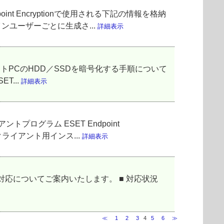
 Encryptionで使用される下記の情報を格納
ンユーザーごとに生成さ...
詳細表示
クライアントPCのHDD／SSDを暗号化する手順について
T...
詳細表示
ントプログラム ESET Endpoint
クライアント用インス...
詳細表示
」）への対応についてご案内いたします。 ■ 対応状況
≪
1
2
3
4
5
6
≫