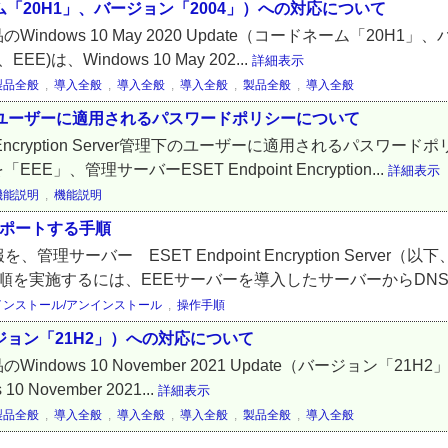
コードネーム「20H1」、バージョン「2004」）への対応について
ion製品のWindows 10 May 2020 Update（コードネーム「
EEE)は、Windows 10 May 202...
詳細表示
製品全般
,
導入全般
,
導入全般
,
導入全般
,
製品全般
,
導入全般
rver管理下のユーザーに適用されるパスワードポリシーについて
t Encryption Server管理下のユーザーに適用されるパス
「EEE」、管理サーバーESET Endpoint Encryption...
詳細表示
機能説明
,
機能説明
をインポートする手順
情報を、管理サーバー ESET Endpoint Encryption Se
順を実施するには、EEEサーバーを導入したサーバーからDNSサ
インストール/アンインストール
,
操作手順
te（バージョン「21H2」）への対応について
on製品のWindows 10 November 2021 Update（バージ
10 November 2021...
詳細表示
製品全般
,
導入全般
,
導入全般
,
導入全般
,
製品全般
,
導入全般