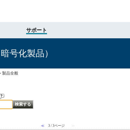
サポート
け暗号化製品）
>
製品全般
≪
3 / 3ページ
≫