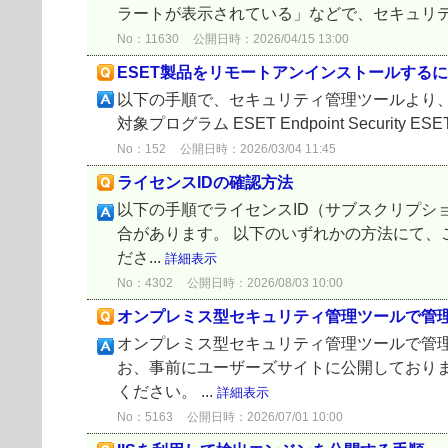
ラートが表示されている」などで、セキュリティアラ
No：11630
公開日時：2026/04/15 13:00
ESET製品をリモートアンインストールする
以下の手順で、セキュリティ管理ツールより、
対象プログラム ESET Endpoint Security ESET 
No：152
公開日時：2026/03/04 11:45
ライセンスIDの確認方法
以下の手順でライセンスID（サブスクリプショ
合があります。 以下のいずれかの方法にて、
ださ...
詳細表示
No：4302
公開日時：2026/08/03 10:00
オンプレミス型セキュリティ管理ツールで管
オンプレミス型セキュリティ管理ツールで管理する
お、事前にユーザーズサイトに公開しており
ください。 ...
詳細表示
No：5163
公開日時：2026/07/01 10:00