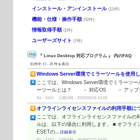
インストール・アンインストール
(11件)
機能・仕様・操作手順
(32件)
情報取得手順
(1件)
ユーザーズサイト
(7件)
『 Linux Desktop 対応プログラム 』 内のFAQ
81件中 11 - 20 件を表示
Windows Server環境でミラーツールを
ここでは、Windows Server環境でミ
ーツールとは？ － 対応OS － アップデ
No：4341
公開日時：2025/06/19 10:00
オフラインライセンスファイルの利用手順に
ここでは、オフラインライセンスファイルの利
ルは、以下の場合に利用します。 ■ オフラ
ESETの...
詳細表示
No：4327
公開日時：2026/07/17 10:05