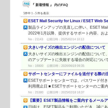
『 新着情報 』 内のFAQ
5件中 1 - 5 件を表示
ESET Mail Security for Linux / ESET W
製品ラインアップの見直しに伴い、ESET Mail Secu
2022年1月以降、提供するサポート内容、お
No：21143
公開日時：2025/02/14 10:12
大きいサイズの検出エンジンの配信について
大きいサイズの検出エンジンの配信について、以
のアップデートに失敗する場合の対応について ◆
No：16800
公開日時：2026/06/19 09:35
サポートセンターにファイルを送付する際の
ESETサポートセンターでは、パスワード付き圧
利用廃止日 ■ ESETサポートセンターのご案
No：25380
公開日時：2025/02/18 16:37
【重要】ESET製品情報をご案内するメール
日頃は、ESET製品をご利用いただき、誠に