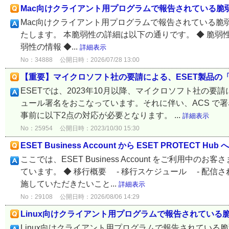
Mac向けクライアント用プログラムで報告されている脆弱性への対応
Mac向けクライアント用プログラムで報告されている脆弱性（CVE
たします。 本脆弱性の詳細は以下の通りです。 ◆ 脆弱性
弱性の情報 ◆...
詳細表示
No：34888
公開日時：2026/07/28 13:00
【重要】マイクロソフト社の要請による、ESET製品の「Azu
ESETでは、2023年10月以降、マイクロソフト社の要請により
ュール署名をおこなっています。それに伴い、ACS で署名
事前に以下2点の対応が必要となります。 ...
詳細表示
No：25954
公開日時：2023/10/30 15:30
ESET Business Account から ESET PROTECT H
ここでは、ESET Business Account をご利用中の
ています。 ◆ 移行概要 - 移行スケジュール - 配信
施していただきたいこと...
詳細表示
No：29108
公開日時：2026/08/06 14:29
Linux向けクライアント用プログラムで報告されている脆弱性
Linux向けクライアント用プログラムで報告されている脆弱