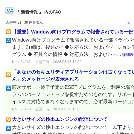
『 新着情報 』 内のFAQ
35件中 21 - 30 件を表示
≪
【重要】Windows向けプログラムで報告されている一
Windows向けプログラムで報告されている一部ドライ
ます。詳細は、後述の「◆対応方法、およびバージョンア
グラム ◆ 不具合の情報 ◆ 対応方法、およびバー...
詳細表
No：34342
公開日時：2026/06/15 13:00
「あなたのセキュリティアプリケーションは古くなって
ん」のメッセージが表示される
順次サポート終了予定のESETプログラムをご利用の場合
ラムのバージョンアップを促すためのものです。サポー
イルスに対応できなくなりますので、必ず最新バージョン
No：28490
公開日時：2026/06/30 13:00
大きいサイズの検出エンジンの配信について
大きいサイズの検出エンジンの配信について、以下よりご