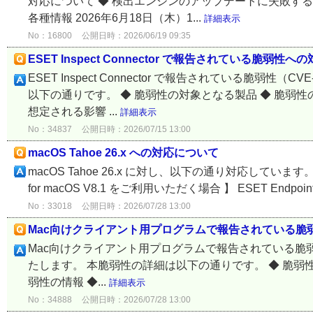
対応について ◆ 検出エンジンのアップデートに失敗す
各種情報 2026年6月18日（木）1...
詳細表示
No：16800
公開日時：2026/06/19 09:35
ESET Inspect Connector で報告されている脆弱性への
ESET Inspect Connector で報告されている脆弱
以下の通りです。 ◆ 脆弱性の対象となる製品 ◆ 脆弱性
想定される影響 ...
詳細表示
No：34837
公開日時：2026/07/15 13:00
macOS Tahoe 26.x への対応について
macOS Tahoe 26.x に対し、以下の通り対応しています。 個
for macOS V8.1 をご利用いただく場合 】 ESET Endpoint Sec
No：33018
公開日時：2026/07/28 13:00
Mac向けクライアント用プログラムで報告されている脆弱性への対応
Mac向けクライアント用プログラムで報告されている脆弱性（CVE
たします。 本脆弱性の詳細は以下の通りです。 ◆ 脆弱性
弱性の情報 ◆...
詳細表示
No：34888
公開日時：2026/07/28 13:00