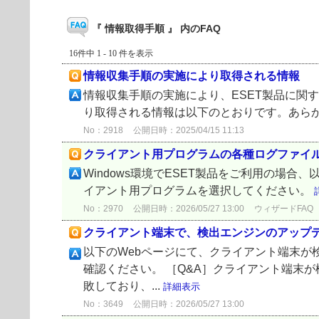
『 情報取得手順 』 内のFAQ
16件中 1 - 10 件を表示
情報収集手順の実施により取得される情報
情報収集手順の実施により、ESET製品に関
り取得される情報は以下のとおりです。あらかじめご了
No：2918
公開日時：2025/04/15 11:13
クライアント用プログラムの各種ログファイ
Windows環境でESET製品をご利用の場
イアント用プログラムを選択してください。
No：2970
公開日時：2026/05/27 13:00
ウィザードFAQ
クライアント端末で、検出エンジンのアップ
以下のWebページにて、クライアント端末
確認ください。 ［Q&A］クライアント端末が
敗しており、...
詳細表示
No：3649
公開日時：2026/05/27 13:00