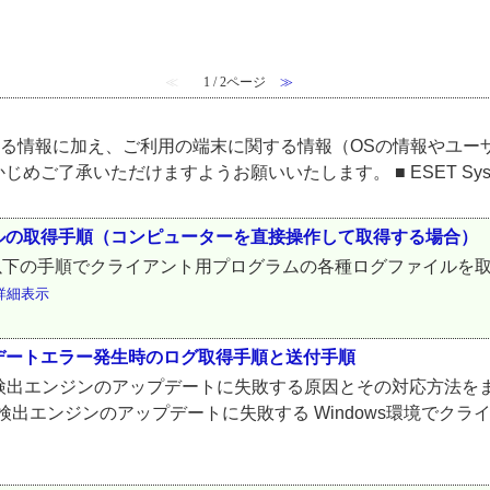
≪
1 / 2ページ
≫
する情報に加え、ご利用の端末に関する情報（OSの情報やユー
承いただけますようお願いいたします。 ■ ESET SysInspec
ルの取得手順（コンピューターを直接操作して取得する場合）
合、以下の手順でクライアント用プログラムの各種ログファイルを
詳細表示
デートエラー発生時のログ取得手順と送付手順
が検出エンジンのアップデートに失敗する原因とその対応方法を
検出エンジンのアップデートに失敗する Windows環境でク