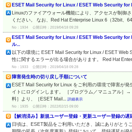
ESET Mail Security for Linux / ESET Web Se
Linuxのファイアウォール機能により、アクセスが制
ください。 なお、Red Hat Enterprise Linux 6（32bit、64bit） 
No：1934
公開日時：2019/04/18 09:28
ESET Mail Security for Linux / ESET Web
ル...
以下の環境に ESET Mail Security for Linux / ES
性に関するエラーが出る場合があります。 Red Hat Enterprise L
No：1933
公開日時：2019/04/18 09:28
障害発生時の切り戻し手順について
ESET Mail Security for Linux をご利用
イトにログインします。 ［プログラム／マニュアル］→
料］より、［ESET Mail...
詳細表示
No：1935
公開日時：2022/02/15 09:00
【解消済み】新規ユーザー登録・更新ユーザー登録の遅
日頃は、ESET製品をご利用いただき、誠にありがとうご
期限の延長（次年度更新）登録において、登録遅延が発生し