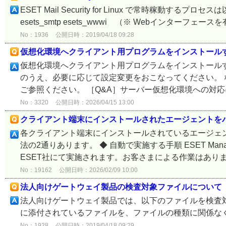
ESET Mail Security for Linux で常時稼動する
esets_smtp esets_wwwi （※ Webインター
No：1936
公開日時：2019/04/18 09:28
仮想化環境へクライアント用プログラムをインストール
仮想化環境へクライアント用プログラムをインストール
のうえ、必要に応じて設定変更をおこなってください。 
ご参照ください。 ［Q&A］サーバー仮想化環境への対応につ
No：3320
公開日時：2026/04/15 13:00
クライアント端末にインストールされたエージェントを
各クライアント端末にインストールされているエージェ
法の2通りあります。 ◆ 自動で実施する手順 ESET Ma
ESET社にて実施されます。お客さまによる作業はありま.
No：19162
公開日時：2026/02/09 10:00
法人向けゲートウェイ製品の検査対象ファイルについて
法人向けゲートウェイ製品では、以下のファイルを検査対象として検査し
に添付されているファイルを、ファイルの種類に関係なくすべて検査しま
No：1928
公開日時：2019/04/18 09:29