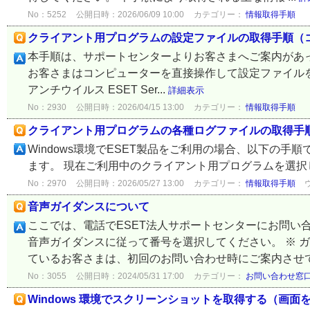
No：5252
公開日時：2026/06/09 10:00
カテゴリー：
情報取得手順
クライアント用プログラムの設定ファイルの取得手順（
本手順は、サポートセンターよりお客さまへご案内があ
お客さまはコンピューターを直接操作して設定ファイルを取得することがで
アンチウイルス ESET Ser...
詳細表示
No：2930
公開日時：2026/04/15 13:00
カテゴリー：
情報取得手順
クライアント用プログラムの各種ログファイルの取得手
Windows環境でESET製品をご利用の場合、以下の
ます。 現在ご利用中のクライアント用プログラムを選
No：2970
公開日時：2026/05/27 13:00
カテゴリー：
情報取得手順
音声ガイダンスについて
ここでは、電話でESET法人サポートセンターにお問い
音声ガイダンスに従って番号を選択してください。 ※ 
ているお客さまは、初回のお問い合わせ時にご案内させてい
No：3055
公開日時：2024/05/31 17:00
カテゴリー：
お問い合わせ窓
Windows 環境でスクリーンショットを取得する（画