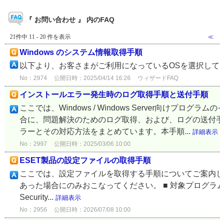
『 お問い合わせ 』 内のFAQ
21件中 11 - 20 件を表示
≪
Windows のシステム情報取得手順
以下より、お客さまがご利用になっているOSを選択し
No：2974
公開日時：2025/04/14 16:26
ウィザードFAQ
インストールエラー発生時のログ取得手順と送付手順
ここでは、Windows / Windows Server向け
合に、問題解決のためのログ取得、および、ログの送付手
ラーとその対応方法をまとめています。本手順...
詳細表示
No：2997
公開日時：2025/03/06 10:00
ESET製品の設定ファイルの取得手順
ここでは、設定ファイルを取得する手順についてご案内
あった場合にのみおこなってください。 ■ 対象プログラム ■ 取得手順 
Security...
詳細表示
No：2956
公開日時：2026/07/08 10:00