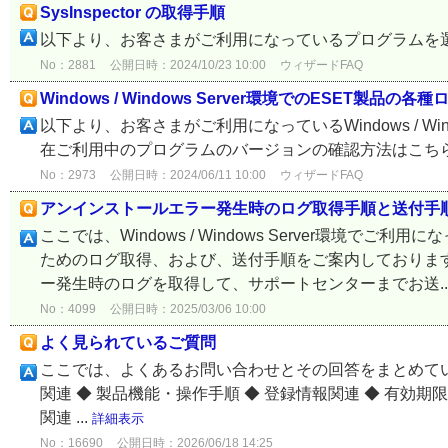
SysInspector の取得手順
以下より、お客さまがご利用になっているプログラムを
No：2881
公開日時：2024/10/23 10:00
ウィザードFAQ
Windows / Windows Server環境でのESET製品
以下より、お客さまがご利用になっているWindows / Wi
在ご利用中のプログラムのバージョンの確認方法はこち
No：2973
公開日時：2024/06/11 10:00
ウィザードFAQ
アンインストールエラー発生時のログ取得手順と送付手
ここでは、Windows / Windows Server環境
ためのログ取得、および、送付手順をご案内しておりま
ー発生時のログを取得して、サポートセンターまでお送..
No：4099
公開日時：2025/03/06 10:00
よく見られているご質問
ここでは、よくあるお問い合わせとその回答をまとめてい
関連 ◆ 製品機能・操作手順 ◆ 登録情報関連 ◆ 有効期限の延
関連 ...
詳細表示
No：16690
公開日時：2026/06/18 14:25