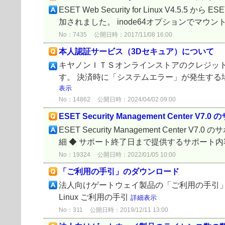
ESET Web Security for Linux V4.5.5
加されました。 inode64オプションでマウントさ
No：7435
公開日時：2017/11/08 16:00
本人認証サービス（3Dセキュア）について
キヤノンＩＴＳオンラインストアのクレジット
す。 決済時に「システムエラー」が発生する
表示
No：14862
公開日時：2024/04/02 09:00
ESET Security Management Center 
ESET Security Management Cen
細 ◆ サポート終了日まで提供するサポート内容に
No：19324
公開日時：2022/01/05 10:00
「ご利用の手引」のダウンロード
法人向けゲートウェイ製品の「ご利用の手引」は、以下よりダウ
Linux ご利用の手引
詳細表示
No：311
公開日時：2019/12/11 13:00