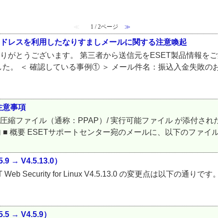
≪
1 / 2ページ
≫
アドレスを利用したなりすましメールに関する注意喚起
ありがとうございます。 第三者から送信元をESET製品情報を
た。 ＜ 確認している事例① ＞ メール件名：振込入金失敗の
注意事項
縮ファイル（通称：PPAP）/ 実行可能ファイル が添付された
内 ■ 概要 ESETサポートセンター宛のメールに、以下のファイル
.9 → V4.5.13.0）
ら ESET Web Security for Linux V4.5.13.0 の変更点は以下の
.5 → V4.5.9）