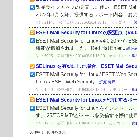
製品ラインアップの見直しに伴い、ESET Mail Secu
2022年1月以降、提供するサポート内容、お
No：21143
公開日時：2025/02/14 10:12
カテゴリー：
ESET Mail Security for Linux の変更点（V4.0
ESET Mail Security for Linux V4.0.2
機能が追加されました。 Red Hat Enter...
詳細
No：5095
公開日時：2016/08/01 16:00
カテゴリー：
製
SELinux を有効にした場合、ESET Mail Securit
ESET Mail Security for Linux / ESET We
Linux / ESET Web Security...
詳細表示
No：1919
公開日時：2019/06/03 13:00
カテゴリー：
動
ESET Mail Security for Linux が使用す
ESET Mail Security for Li
す。 25/TCP MTAがメールを受信する際に使用 2
No：1937
公開日時：2019/04/18 09:28
カテゴリー：
動
26件中 1 - 10 件を表示