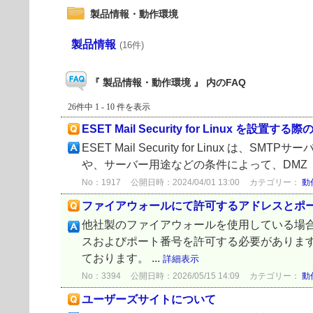
製品情報・動作環境
製品情報
(16件)
『 製品情報・動作環境 』 内のFAQ
26件中 1 - 10 件を表示
ESET Mail Security for Linux を
ESET Mail Security for Linux は
や、サーバー用途などの条件によって、DMZ（
No：1917
公開日時：2024/04/01 13:00
カテゴリー：
動
ファイアウォールにて許可するアドレスとポ
他社製のファイアウォールを使用している場
スおよびポート番号を許可する必要があります。
ております。 ...
詳細表示
No：3394
公開日時：2026/05/15 14:09
カテゴリー：
動
ユーザーズサイトについて