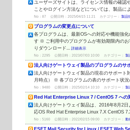
ユーザーズサイトは、ライセンス情報の確認や
ことやログイン方法などについては、製品によって違
No：87
公開日時：2025/04/15 11:21
カテゴリー：
製品
プログラムの変更点について
各プログラムは、最新OSへの対応や機能強
す ※ ご利用中のプログラムが有効期限内の
りダウンロード...
詳細表示
No：2295
公開日時：2023/07/03 10:00
カテゴリー：
製
法人向けゲートウェイ製品のプログラムのサ
法人向けゲートウェイ製品の現在のサポート対象
月時点） ※ 各プログラムの表のサポート状況
No：9480
公開日時：2025/02/14 10:10
カテゴリー：
製
Red Hat Enterprise Linux 7 / CentOS 
法人向けゲートウェイ製品は、2016年8月2日より、Re
応OS Red Hat Enterprise Linux 7.X CentOS 7.X
No：5160
公開日時：2022/02/15 09:00
カテゴリー：
動
ESET Mail Security for Linux / ESET W