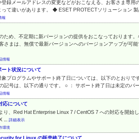
登録メールアドレスの変更などがおこなえる、お客さま専用の
いがあります。 ◆ ESET PROTECTソリューション 製品
情報
化のため、不定期に新バージョンの提供をおこなっております。
お客さまは、無償で最新バージョンへのバージョンアップが可
品情報
ポート状況について
プログラムやサポート終了日については、以下のとおりです。 ■
の記号は、以下の通りです。 ○ ： サポート終了日は未定のバー
品情報
7 への対応について
d Hat Enterprise Linux 7 / CentOS 7 への
 ...
詳細表示
作環境
eb Security for Linux の販売終了について