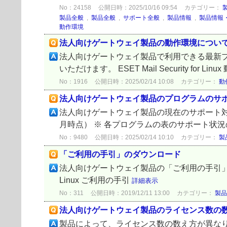
No：24158
公開日時：2025/10/16 09:54
カテゴリー：
製品全般
,
製品全般
,
サポート全般
,
製品情報
,
製品情報
動作環境
法人向けゲートウェイ製品の動作環境につい
法人向けゲートウェイ製品で利用できる最新
いただけます。 ESET Mail Security for Linux
No：1916
公開日時：2025/02/14 10:08
カテゴリー：
動
法人向けゲートウェイ製品のプログラムのサ
法人向けゲートウェイ製品の現在のサポート対象
月時点） ※ 各プログラムの表のサポート状況
No：9480
公開日時：2025/02/14 10:10
カテゴリー：
製
「ご利用の手引」のダウンロード
法人向けゲートウェイ製品の「ご利用の手引」は、以下よりダウ
Linux ご利用の手引
詳細表示
No：311
公開日時：2019/12/11 13:00
カテゴリー：
製品
法人向けゲートウェイ製品のライセンス数の
製品によって、ライセンス数の数え方が異なります。 ① ESET M