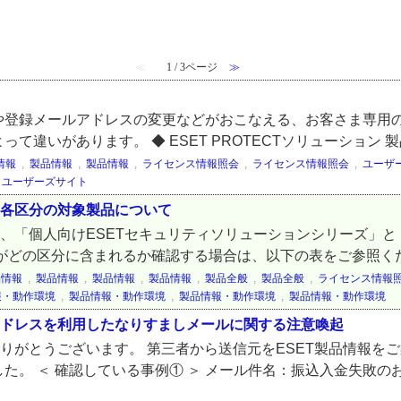
≪
1 / 3ページ
≫
登録メールアドレスの変更などがおこなえる、お客さま専用の
いがあります。 ◆ ESET PROTECTソリューション 製品
情報
,
製品情報
,
製品情報
,
ライセンス情報照会
,
ライセンス情報照会
,
ユーザ
,
ユーザーズサイト
の各区分の対象製品について
は、「個人向けESETセキュリティソリューションシリーズ」と
どの区分に含まれるか確認する場合は、以下の表をご参照ください
品情報
,
製品情報
,
製品情報
,
製品情報
,
製品全般
,
製品全般
,
ライセンス情報
報・動作環境
,
製品情報・動作環境
,
製品情報・動作環境
,
製品情報・動作環境
アドレスを利用したなりすましメールに関する注意喚起
ありがとうございます。 第三者から送信元をESET製品情報を
た。 ＜ 確認している事例① ＞ メール件名：振込入金失敗の