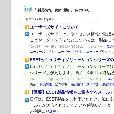
『 製品情報・動作環境 』 内のFAQ
26件中 1 - 10 件を表示
ユーザーズサイトについて
ユーザーズサイトは、ライセンス情報の確認や
ことやログイン方法などについては、製品によって違
No：87
公開日時：2025/04/15 11:21
カテゴリー：
製品
ユーザーズサイト
,
ユーザーズサイト
,
ユーザーズサイト
ESETセキュリティソリューションシリーズ
ESETセキュリティソリューションシリーズ
シリーズ」があります。 現在ご利用中の製品が
No：162
公開日時：2025/08/01 10:00
カテゴリー：
製
照会
,
製品情報・動作環境
,
製品情報・動作環境
,
製品情
【重要】ESET製品情報をご案内するメール
日頃は、ESET製品をご利用いただき、誠に
ール」が送信されていることを確認いたしまし
の利用...
詳細表示