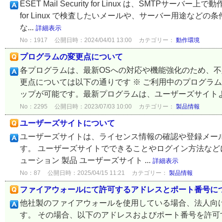
ESET Mail Security for Linux は、SMTPサー
for Linux で検査したいメールや、サーバー用途など
な...
詳細表示
No：1917
公開日時：2024/04/01 13:00
カテゴリー：
動作環境
プログラムの変更点について
各プログラムは、最新OSへの対応や機能強化のため、
更点については以下の通りです ※ ご利用中のプログラ
ップが可能です。最新プログラムは、ユーザーズサイトより
No：2295
公開日時：2023/07/03 10:00
カテゴリー：
製品情報
ユーザーズサイトについて
ユーザーズサイトは、ライセンス情報の確認や登録メー
す。 ユーザーズサイトでできることやログイン方法などにつ
ューション 製品 ユーザーズサイト ...
詳細表示
No：87
公開日時：2025/04/15 11:21
カテゴリー：
製品情報
ファイアウォールにて許可するアドレスとポート番号に
他社製のファイアウォールを使用している場合、法人向
す。 その場合、以下のアドレスおよびポート番号を許可す