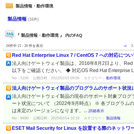
製品情報・動作環境
製品情報
(16件)
『 製品情報・動作環境 』 内のFAQ
26件中 21 - 26 件を表示
≪
3
Red Hat Enterprise Linux 7 / CentOS 7 への対応につ
法人向けゲートウェイ製品は、2016年8月2日より、Red Hat En
以下をご確認ください。 ◆ 対応OS Red Hat Enterprise Linux
No：5160
公開日時：2022/02/15 09:00
カテゴリー：
動作環境
法人向けゲートウェイ製品のプログラムのサポート状況
法人向けゲートウェイ製品の現在のサポート対象プログラ
ート状況について （2022年9月時点） ※ 各プログラ
は未定のバージョンになります。...
詳細表示
No：9480
公開日時：2025/02/14 10:10
カテゴリー：
製品情報
ESET Mail Security for Linux を設置する際のネ